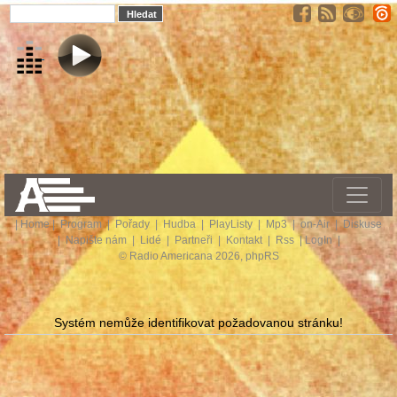
|
Home
|
Program
|
Pořady
|
Hudba
|
PlayListy
|
Mp3
|
on-Air
|
Diskuse
|
Napište nám
|
Lidé
|
Partneři
|
Kontakt
|
Rss
|
LogIn
|
© Radio Americana 2026, phpRS
Systém nemůže identifikovat požadovanou stránku!