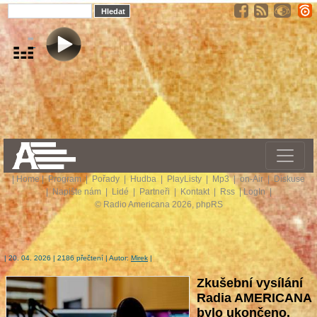
|
Home
|
Program
|
Pořady
|
Hudba
|
PlayListy
|
Mp3
|
on-Air
|
Diskuse
|
Napište nám
|
Lidé
|
Partneři
|
Kontakt
|
Rss
|
LogIn
|
© Radio Americana 2026, phpRS
| 20. 04. 2026 | 2186 přečtení | Autor:
Mirek
|
Zkušební vysílání
Radia AMERICANA
bylo ukončeno.